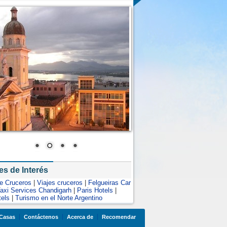
es de Interés
de Cruceros
|
Viajes cruceros
|
Felgueiras Car
axi Services Chandigarh
|
Paris Hotels
|
tels
|
Turismo en el Norte Argentino
Casas
Contáctenos
Acerca de
Recomendar