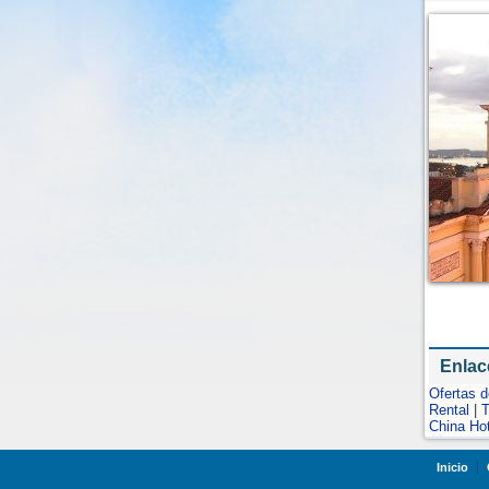
Enlac
Ofertas 
Rental
|
T
China Ho
Inicio