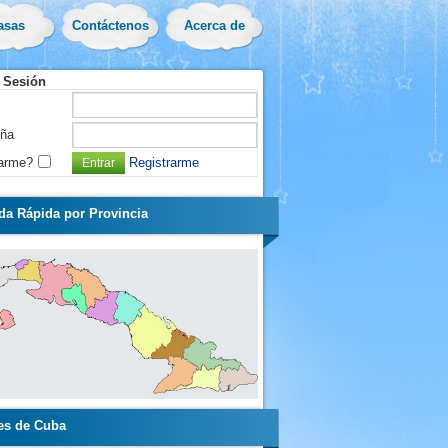
asas
Contáctenos
Acerca de
e Sesión
eña
arme?
Registrarme
a Rápida por Provincia
es de Cuba