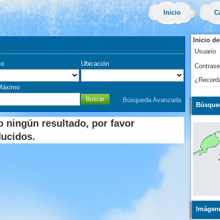
Inicio
C
Inicio d
Usuario
io
Ubicación
Contras
¿Record
Máximo
Búsqueda Avanzada
Búsqued
 ningún resultado, por favor
ducidos.
Imágen