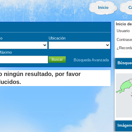
Inicio
C
Inicio d
Usuario
io
Ubicación
Contras
¿Record
Máximo
Búsqueda Avanzada
Búsqued
 ningún resultado, por favor
ducidos.
Imágen