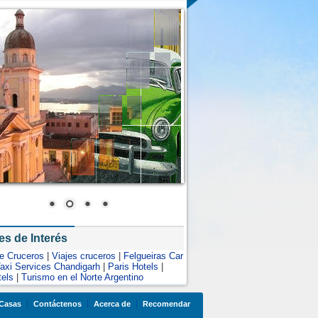
es de Interés
de Cruceros
|
Viajes cruceros
|
Felgueiras Car
axi Services Chandigarh
|
Paris Hotels
|
tels
|
Turismo en el Norte Argentino
Casas
Contáctenos
Acerca de
Recomendar