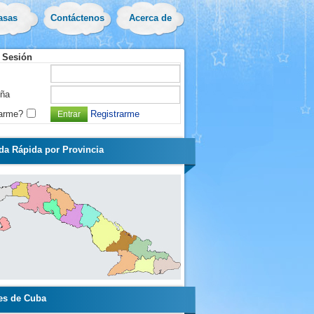
asas
Contáctenos
Acerca de
e Sesión
eña
arme?
Registrarme
a Rápida por Provincia
es de Cuba