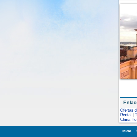
Enlac
Ofertas 
Rental
|
T
China Ho
Inicio